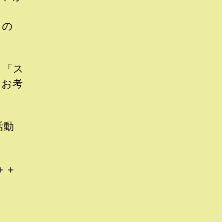
もの
、「ス
をお考
の活動
＋＋