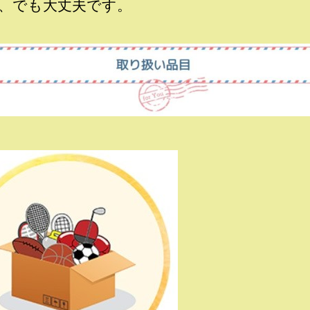
、でも大丈夫です。
て
下
さ
い
へ
の