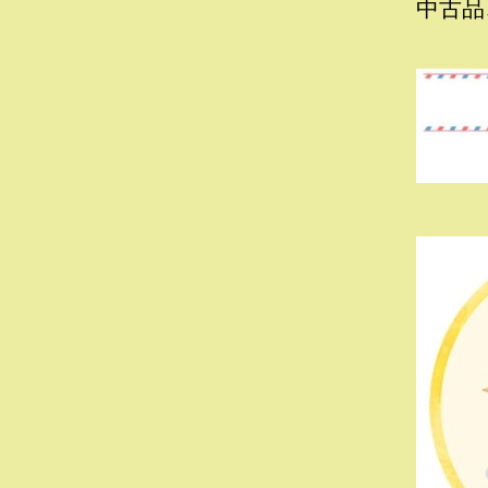
ン
中古品
EARTH
and
CHILDREN