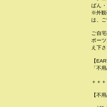
ばん・
※外観
は、ご
ご自宅
ポーツ
え下さ
【EA
「不用
＋＋＋
【不用