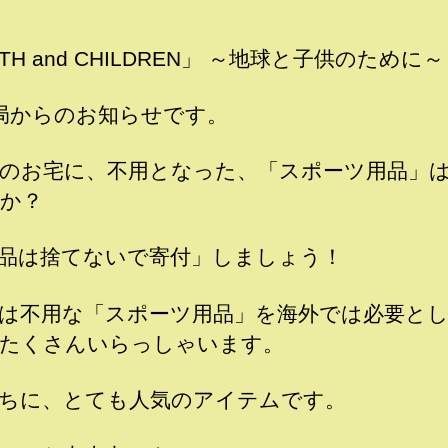
は
捨
TH and CHILDREN」 ～地球と子供のために～
て
な
局からのお知らせです。
い
で
寄
のお宅に、不用となった、「スポーツ用品」
付」
か？
「ス
ポ
品は捨てないで寄付」しましょう！
ー
ツ
は不用な「スポーツ用品」を海外では必要と
用
品」
たくさんいらっしゃいます。
を
寄
ちに、とても人気のアイテムです。
付
し