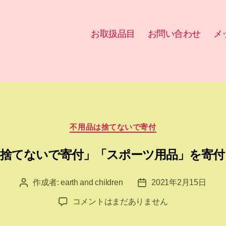
お取扱品目
お問い合わせ
メ
カ
不用品は捨てないで寄付
テ
ゴ
は捨てないで寄付」「スポーツ用品」を寄付
リ
ー
作成者:
earth and children
2021年2月15日
投
投
稿
稿
「不
コメントはまだありません
者
日
用
品