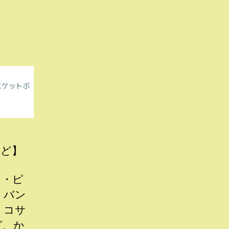
など】
ス・ピ
・バン
・コサ
グ、か