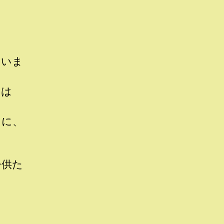
ていま
 は
ちに、
子供た