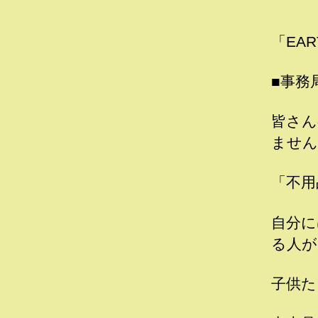
チ
「EAR
■事務
ル
皆さん
ません
ド
「不用
自分に
レ
る人が
子供た