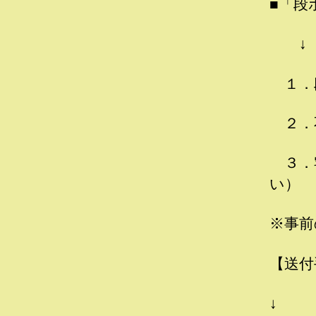
■「段
↓
１．
２．
３．
い）
※事前
【送付
↓