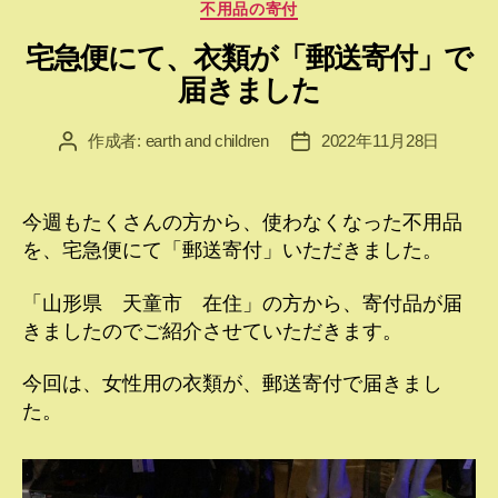
カ
不用品の寄付
テ
宅急便にて、衣類が「郵送寄付」で
ゴ
リ
届きました
ー
作成者:
earth and children
2022年11月28日
投
投
稿
稿
者
日
今週もたくさんの方から、使わなくなった不用品
を、宅急便にて「郵送寄付」いただきました。
「山形県 天童市 在住」の方から、寄付品が届
きましたのでご紹介させていただきます。
今回は、女性用の衣類が、郵送寄付で届きまし
た。