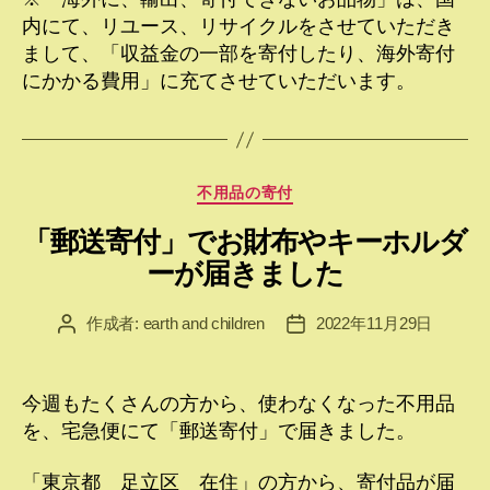
内にて、リユース、リサイクルをさせていただき
まして、「収益金の一部を寄付したり、海外寄付
にかかる費用」に充てさせていただいます。
カ
不用品の寄付
テ
「郵送寄付」でお財布やキーホルダ
ゴ
リ
ーが届きました
ー
作成者:
earth and children
2022年11月29日
投
投
稿
稿
者
日
今週もたくさんの方から、使わなくなった不用品
を、宅急便にて「郵送寄付」で届きました。
「東京都 足立区 在住」の方から、寄付品が届