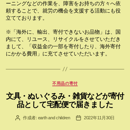
ーニングなどの作業を、障害をお持ちの方々へ依
頼することで、就労の機会を支援する活動にも役
立てております。
※「海外に、輸出、寄付できないお品物」は、国
内にて、リユース、リサイクルをさせていただき
まして、「収益金の一部を寄付したり、海外寄付
にかかる費用」に充てさせていただいます。
カ
不用品の寄付
テ
文具・ぬいぐるみ・雑貨などが寄付
ゴ
リ
品として宅配便で届きました
ー
作成者:
earth and children
2022年11月30日
投
投
稿
稿