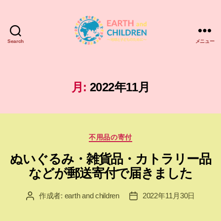
Search
メニュー
ア
ー
ス
＆
月:
2022年11月
チ
ル
ド
レ
カ
ン
不用品の寄付
テ
EARTH
ぬいぐるみ・雑貨品・カトラリー品
ゴ
and
リ
CHILDREN
などが郵送寄付で届きました
ー
作成者:
earth and children
2022年11月30日
投
投
稿
稿
者
日