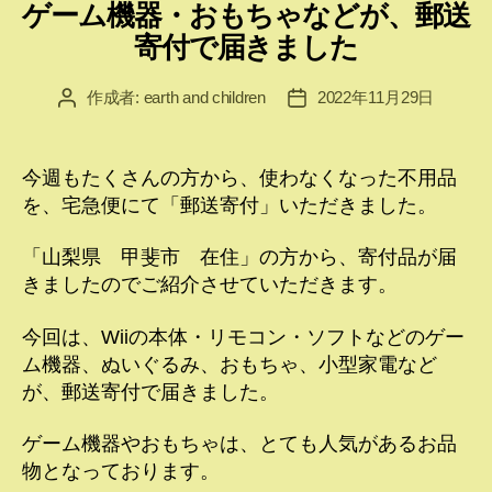
ゲーム機器・おもちゃなどが、郵送
ゴ
リ
寄付で届きました
ー
作成者:
earth and children
2022年11月29日
投
投
稿
稿
者
日
今週もたくさんの方から、使わなくなった不用品
を、宅急便にて「郵送寄付」いただきました。
「山梨県 甲斐市 在住」の方から、寄付品が届
きましたのでご紹介させていただきます。
今回は、Wiiの本体・リモコン・ソフトなどのゲー
ム機器、ぬいぐるみ、おもちゃ、小型家電など
が、郵送寄付で届きました。
ゲーム機器やおもちゃは、とても人気があるお品
物となっております。