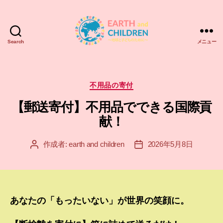
Search
メニュー
ア
ー
ス
＆
カ
不用品の寄付
チ
テ
【郵送寄付】不用品でできる国際貢
ル
ゴ
ド
リ
献！
レ
ー
ン
作成者:
earth and children
2026年5月8日
投
投
EARTH
稿
稿
and
者
日
CHILDREN
あなたの「もったいない」が世界の笑顔に。