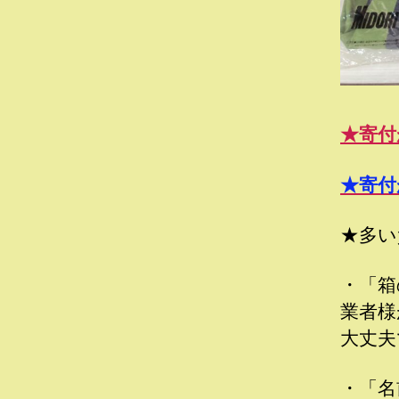
★寄付
★寄付
★多い
・「箱
業者様
大丈夫
・「名