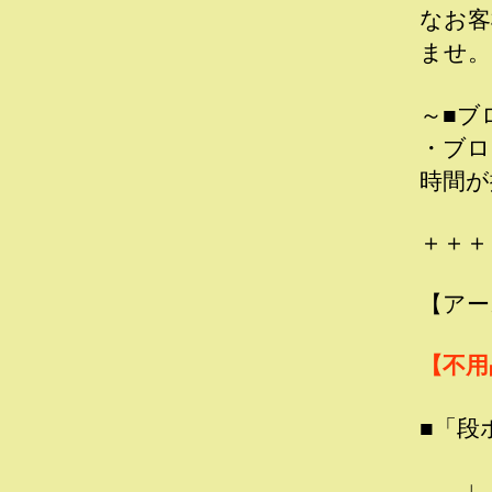
なお客
ませ。
～■ブ
・ブロ
時間が
＋＋＋
【アー
【不用
■「段
↓