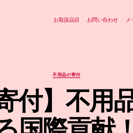
お取扱品目
お問い合わせ
メ
カ
不用品の寄付
テ
ゴ
寄付】不用
リ
ー
る国際貢献