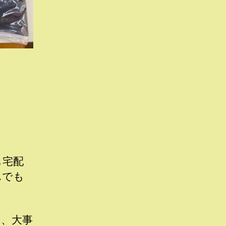
も宅配
んでも
し、大事