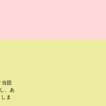
？当団
し、あ
ししま