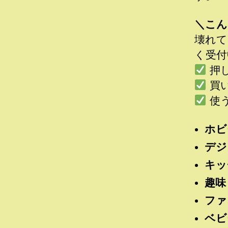
＼こん
壊れて
く受付
押
買
使
ホビ
デジ
キッ
趣味
ファ
ベビ