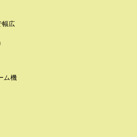
で幅広
」
ーム機