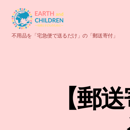
ア
不用品を「宅急便で送るだけ」の「郵送寄付」
ー
ス
＆
チ
ル
ド
レ
ン
【郵送
EARTH
and
CHILDREN