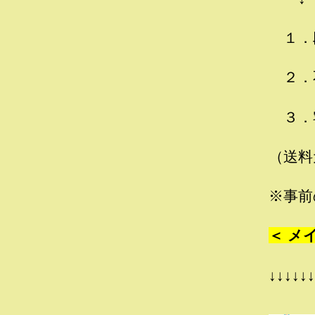
１．
２．
３．
（送料
※事前
＜ メ
↓↓↓↓↓↓