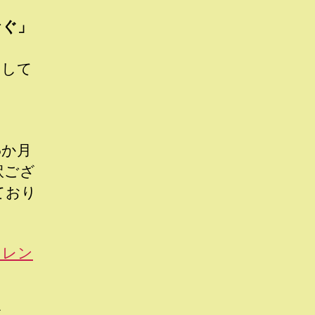
なぐ」
として
5か月
訳ござ
ており
ドレン
す