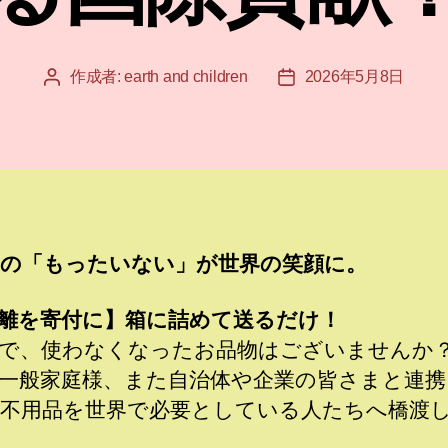
作成者:
earth and children
2026年5月8日
投
投
稿
稿
者
日
の「もったいない」が世界の笑顔に。
離を寄付に】箱に詰めて送るだけ！
で、使わなくなったお品物はございませんか
一般家庭様、また自治体や企業の皆さまと連携
不用品を世界で必要としている人たちへ橋渡