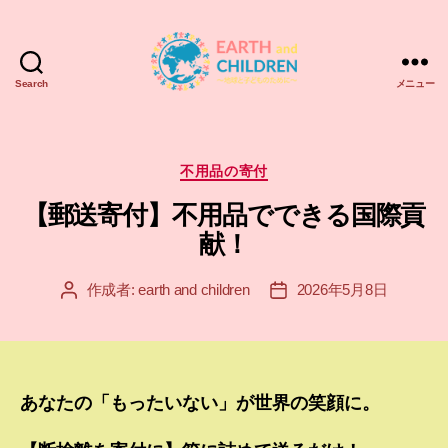
Search
メニュー
ア
ー
ス
＆
カ
不用品の寄付
チ
テ
【郵送寄付】不用品でできる国際貢
ル
ゴ
ド
リ
献！
レ
ー
ン
作成者:
earth and children
2026年5月8日
投
投
EARTH
稿
稿
and
者
日
CHILDREN
あなたの「もったいない」が世界の笑顔に。