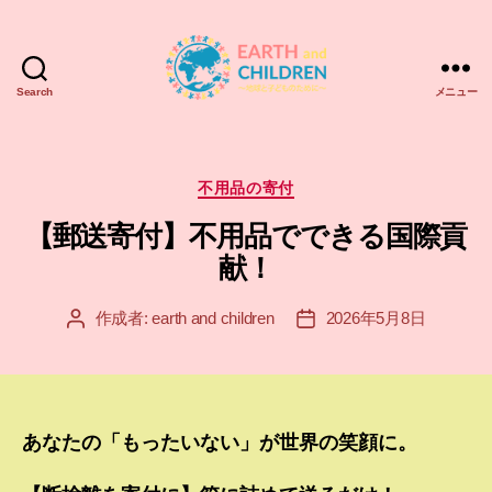
Search
メニュー
ア
ー
ス
＆
カ
不用品の寄付
チ
テ
【郵送寄付】不用品でできる国際貢
ル
ゴ
ド
リ
献！
レ
ー
ン
作成者:
earth and children
2026年5月8日
投
投
EARTH
稿
稿
and
者
日
CHILDREN
あなたの「もったいない」が世界の笑顔に。