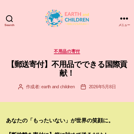
Search
メニュー
ア
ー
ス
＆
カ
不用品の寄付
チ
テ
【郵送寄付】不用品でできる国際貢
ル
ゴ
ド
リ
献！
レ
ー
ン
作成者:
earth and children
2026年5月8日
投
投
EARTH
稿
稿
and
者
日
CHILDREN
あなたの「もったいない」が世界の笑顔に。