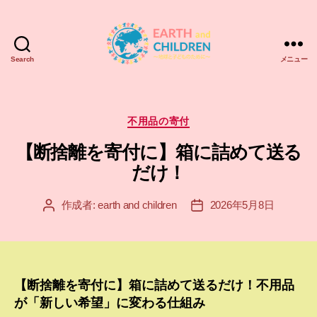
Search
メニュー
ア
ー
ス
＆
カ
不用品の寄付
チ
テ
【断捨離を寄付に】箱に詰めて送る
ル
ゴ
ド
リ
だけ！
レ
ー
ン
作成者:
earth and children
2026年5月8日
投
投
EARTH
稿
稿
and
者
日
CHILDREN
【断捨離を寄付に】箱に詰めて送るだけ！不用品
が「新しい希望」に変わる仕組み