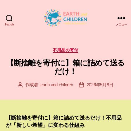
Search
メニュー
ア
ー
ス
＆
カ
不用品の寄付
チ
テ
【断捨離を寄付に】箱に詰めて送る
ル
ゴ
ド
リ
だけ！
レ
ー
ン
作成者:
earth and children
2026年5月8日
投
投
EARTH
稿
稿
and
者
日
CHILDREN
【断捨離を寄付に】箱に詰めて送るだけ！不用品
が「新しい希望」に変わる仕組み