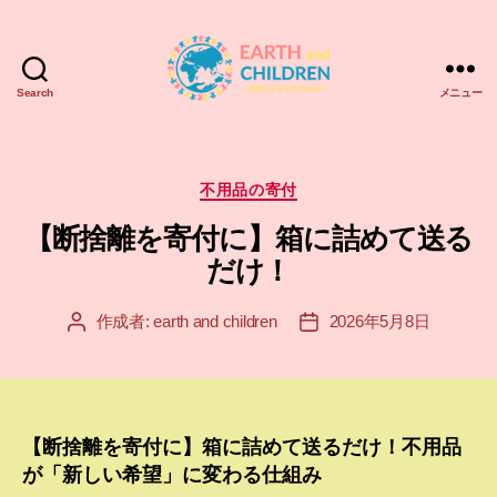
Search
メニュー
ア
ー
ス
＆
カ
不用品の寄付
チ
テ
【断捨離を寄付に】箱に詰めて送る
ル
ゴ
ド
リ
だけ！
レ
ー
ン
作成者:
earth and children
2026年5月8日
投
投
EARTH
稿
稿
and
者
日
CHILDREN
【断捨離を寄付に】箱に詰めて送るだけ！不用品
が「新しい希望」に変わる仕組み