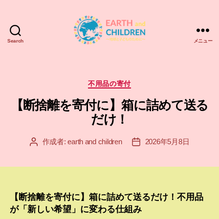
Search
メニュー
ア
ー
ス
＆
カ
不用品の寄付
チ
テ
【断捨離を寄付に】箱に詰めて送る
ル
ゴ
ド
リ
だけ！
レ
ー
ン
作成者:
earth and children
2026年5月8日
投
投
EARTH
稿
稿
and
者
日
CHILDREN
【断捨離を寄付に】箱に詰めて送るだけ！不用品
が「新しい希望」に変わる仕組み