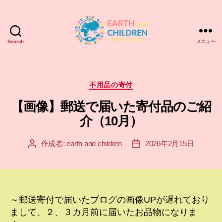
Search
メニュー
ア
ー
ス
＆
カ
不用品の寄付
チ
テ
【画像】郵送で届いた寄付品のご紹
ル
ゴ
ド
リ
介（10月）
レ
ー
ン
作成者:
earth and children
2026年2月15日
投
投
EARTH
稿
稿
and
者
日
CHILDREN
～郵送寄付で届いたブログの画像UPが遅れており
まして、２、３カ月前に届いたお品物になりま