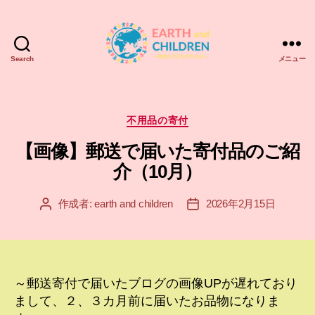
Search
メニュー
ア
ー
ス
＆
カ
不用品の寄付
チ
テ
【画像】郵送で届いた寄付品のご紹
ル
ゴ
ド
リ
介（10月）
レ
ー
ン
作成者:
earth and children
2026年2月15日
投
投
EARTH
稿
稿
and
者
日
CHILDREN
～郵送寄付で届いたブログの画像UPが遅れており
まして、２、３カ月前に届いたお品物になりま