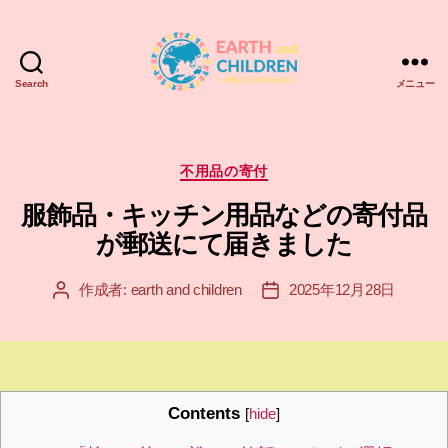
Search
メニュー
ア
ー
ス
＆
カ
不用品の寄付
チ
テ
服飾品・キッチン用品などの寄付品
ル
ゴ
ド
リ
が郵送にて届きました
レ
ー
ン
作成者:
earth and children
2025年12月28日
投
投
EARTH
稿
稿
and
者
日
CHILDREN
Contents
[
hide
]