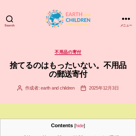
Search
メニュー
ア
ー
ス
＆
カ
不用品の寄付
チ
テ
捨てるのはもったいない。不用品
ル
ゴ
ド
リ
の郵送寄付
レ
ー
ン
作成者:
earth and children
2025年12月3日
投
投
EARTH
稿
稿
and
者
日
CHILDREN
Contents
[
hide
]