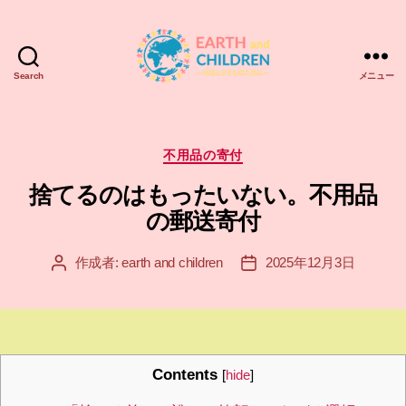
Search
メニュー
ア
ー
ス
＆
カ
不用品の寄付
チ
テ
捨てるのはもったいない。不用品
ル
ゴ
ド
リ
の郵送寄付
レ
ー
ン
作成者:
earth and children
2025年12月3日
投
投
EARTH
稿
稿
and
者
日
CHILDREN
Contents
[
hide
]