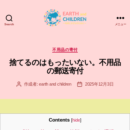
Search
メニュー
ア
ー
ス
＆
カ
不用品の寄付
チ
テ
捨てるのはもったいない。不用品
ル
ゴ
ド
リ
の郵送寄付
レ
ー
ン
作成者:
earth and children
2025年12月3日
投
投
EARTH
稿
稿
and
者
日
CHILDREN
Contents
[
hide
]