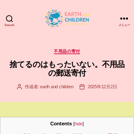
Search
メニュー
ア
ー
ス
＆
カ
不用品の寄付
チ
テ
捨てるのはもったいない。不用品
ル
ゴ
ド
リ
の郵送寄付
レ
ー
ン
作成者:
earth and children
2025年12月2日
投
投
EARTH
稿
稿
and
者
日
CHILDREN
Contents
[
hide
]