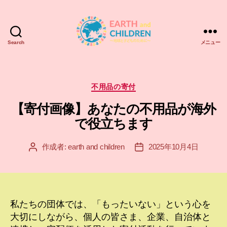
Search
メニュー
ア
ー
ス
＆
カ
不用品の寄付
チ
テ
【寄付画像】あなたの不用品が海外
ル
ゴ
ド
リ
で役立ちます
レ
ー
ン
作成者:
earth and children
2025年10月4日
投
投
EARTH
稿
稿
and
者
日
CHILDREN
私たちの団体では、「もったいない」という心を
大切にしながら、個人の皆さま、企業、自治体と