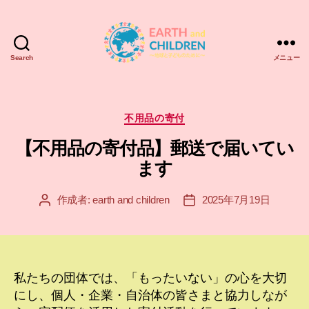
Search
メニュー
ア
ー
ス
＆
カ
不用品の寄付
チ
テ
【不用品の寄付品】郵送で届いてい
ル
ゴ
ド
リ
ます
レ
ー
ン
作成者:
earth and children
2025年7月19日
投
投
EARTH
稿
稿
and
者
日
CHILDREN
私たちの団体では、「もったいない」の心を大切
にし、個人・企業・自治体の皆さまと協力しなが