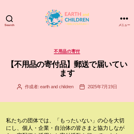
Search
メニュー
ア
ー
ス
＆
カ
不用品の寄付
チ
テ
【不用品の寄付品】郵送で届いてい
ル
ゴ
ド
リ
ます
レ
ー
ン
作成者:
earth and children
2025年7月19日
投
投
EARTH
稿
稿
and
者
日
CHILDREN
私たちの団体では、「もったいない」の心を大切
にし、個人・企業・自治体の皆さまと協力しなが