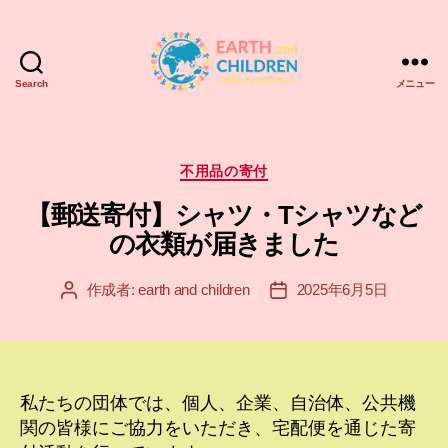
Search
メニュー
ア
ー
ス
＆
カ
不用品の寄付
チ
テ
【郵送寄付】シャツ・Tシャツなど
ル
ゴ
ド
リ
の衣類が届きました
レ
ー
ン
作成者:
earth and children
2025年6月5日
投
投
EARTH
稿
稿
and
者
日
CHILDREN
私たちの団体では、個人、企業、自治体、公共機
関の皆様にご協力をいただき、宅配便を通じた寄