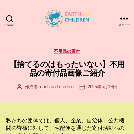
Search
メニュー
ア
ー
ス
＆
カ
不用品の寄付
チ
テ
【捨てるのはもったいない】不用
ル
ゴ
ド
リ
品の寄付品画像ご紹介
レ
ー
ン
作成者:
earth and children
2025年5月19日
投
投
EARTH
稿
稿
and
者
日
CHILDREN
私たちの団体では、個人、企業、自治体、公共機
関の皆様に対して、宅配便を通じた寄付活動への