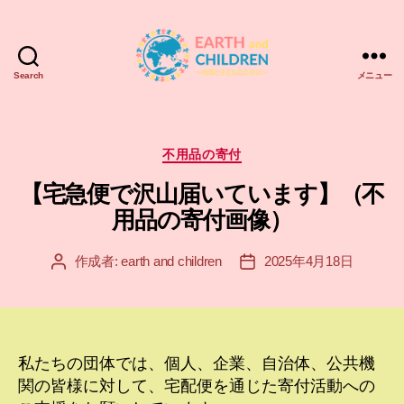
Search
メニュー
ア
ー
ス
＆
カ
不用品の寄付
チ
テ
【宅急便で沢山届いています】（不
ル
ゴ
ド
リ
用品の寄付画像）
レ
ー
ン
作成者:
earth and children
2025年4月18日
投
投
EARTH
稿
稿
and
者
日
CHILDREN
私たちの団体では、個人、企業、自治体、公共機
関の皆様に対して、宅配便を通じた寄付活動への