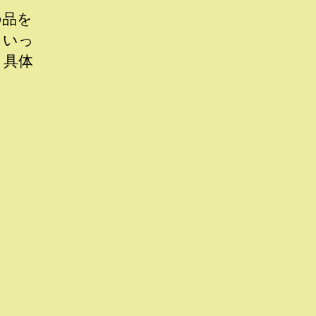
の品を
といっ
。具体