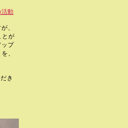
の活動
すが、
ことが
アップ
とを、
ただき