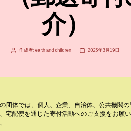
介）
作成者:
earth and children
2025年3月19日
投
投
稿
稿
者
日
の団体では、個人、企業、自治体、公共機関の
、宅配便を通じた寄付活動へのご支援をお願
。