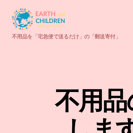
ア
不用品を「宅急便で送るだけ」の「郵送寄付」
ー
ス
＆
チ
ル
ド
レ
ン
不用品
EARTH
and
CHILDREN
しま