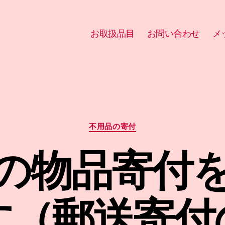
お取扱品目
お問い合わせ
メ
カ
不用品の寄付
テ
ゴ
の物品寄付
リ
ー
す（郵送寄付