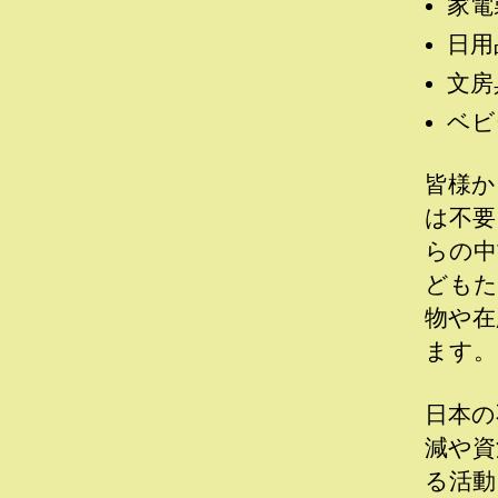
家電
日用
文房
ベビ
皆様か
は不要
らの中
どもた
物や在
ます。
日本の
減や資
る活動