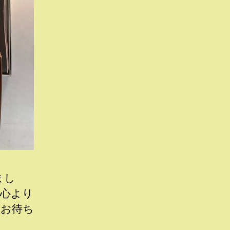
まし
、心より
りお待ち