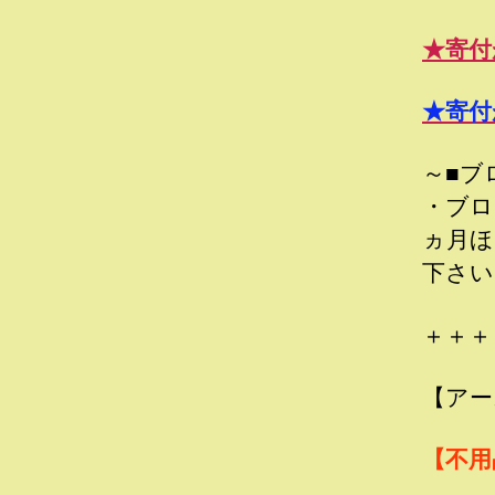
★寄付
★寄付
～■ブ
・ブロ
ヵ月ほ
下さい
＋＋＋
【アー
【不用