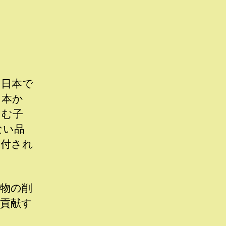
。日本で
日本か
しむ子
ない品
寄付され
物の削
貢献す