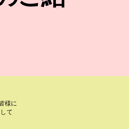
皆様に
いして