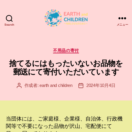
Search
メニュー
ア
ー
ス
＆
カ
不用品の寄付
チ
テ
捨てるにはもったいないお品物を
ル
ゴ
ド
リ
郵送にて寄付いただいています
レ
ー
ン
作成者:
earth and children
2024年10月4日
投
投
EARTH
稿
稿
and
者
日
CHILDREN
当団体には、ご家庭様、企業様、自治体、行政機
関等で不要になった品物が沢山、宅配便にて