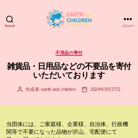
Search
メニュー
ア
ー
ス
＆
カ
不用品の寄付
チ
テ
雑貨品・日用品などの不要品を寄付
ル
ゴ
ド
リ
いただいております
レ
ー
ン
作成者:
earth and children
2024年9月27日
投
投
EARTH
稿
稿
and
者
日
CHILDREN
当団体には、ご家庭様、企業様、自治体、行政機
関等で不要になった品物が沢山、宅配便にて