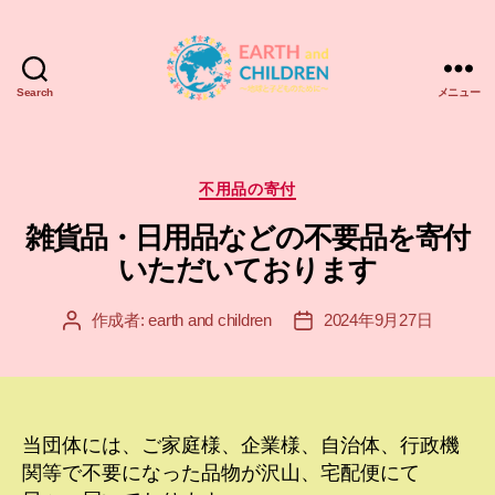
Search
メニュー
ア
ー
ス
＆
カ
不用品の寄付
チ
テ
雑貨品・日用品などの不要品を寄付
ル
ゴ
ド
リ
いただいております
レ
ー
ン
作成者:
earth and children
2024年9月27日
投
投
EARTH
稿
稿
and
者
日
CHILDREN
当団体には、ご家庭様、企業様、自治体、行政機
関等で不要になった品物が沢山、宅配便にて