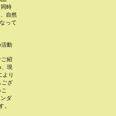
と同時
み、自然
となって
の活動
でご紹
め、現
により
もござ
いこ
ランダ
す。