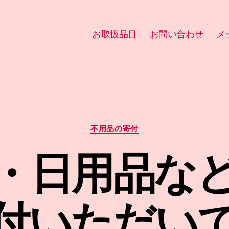
お取扱品目
お問い合わせ
メ
カ
不用品の寄付
テ
ゴ
・日用品な
リ
ー
付いただい