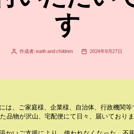
す
作成者:
earth and children
2024年9月27日
投
投
稿
稿
者
日
には、ご家庭様、企業様、自治体、行政機関等
た品物が沢山、宅配便にて日々、届いており
温かいご支援により、使われなくなった、不