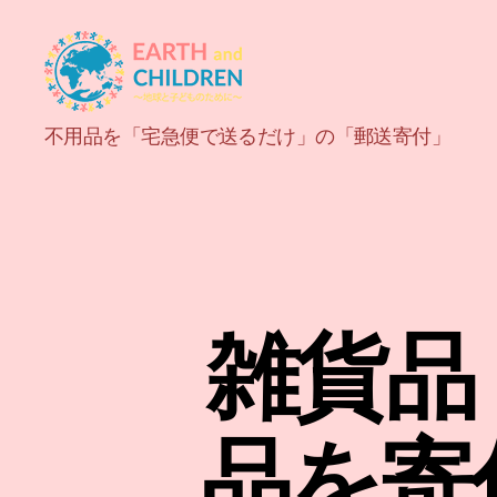
ア
不用品を「宅急便で送るだけ」の「郵送寄付」
ー
ス
＆
チ
ル
ド
レ
ン
雑貨品
EARTH
and
CHILDREN
品を寄