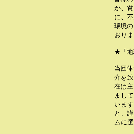
が、貧
に、不
環境の
おりま
★「地
当団体
介を致
在は主
まして
います
と、謹
ムに選