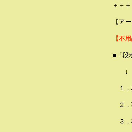
＋＋＋
【アー
【不用
■「段
↓
１．
２．
３．