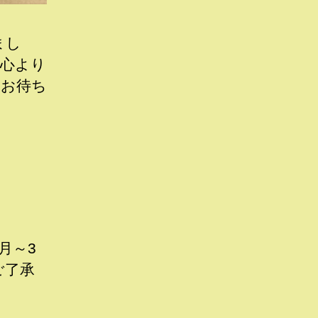
まし
、心より
りお待ち
月～3
ご了承