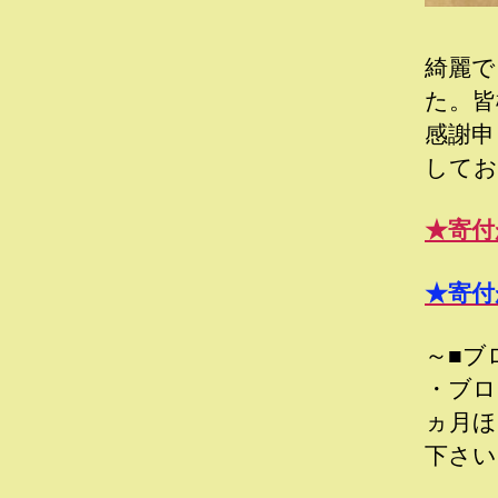
綺麗で
た。皆
感謝申
してお
★寄付
★寄付
～■ブ
・ブロ
ヵ月ほ
下さい