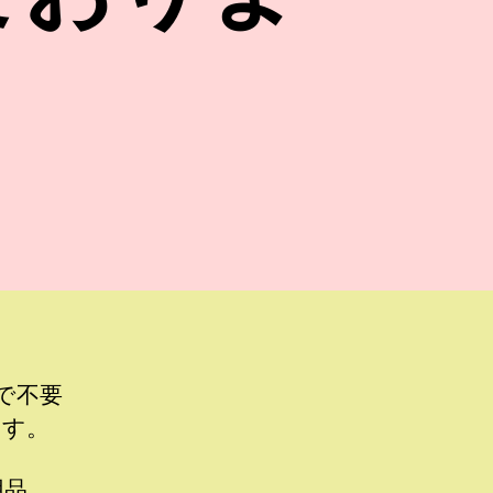
で不要
ます。
用品