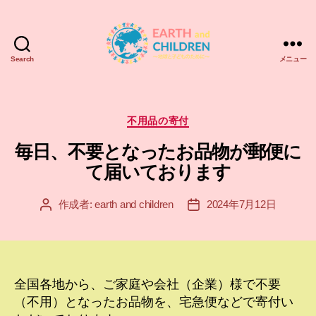
Search
メニュー
ア
ー
ス
＆
カ
不用品の寄付
チ
テ
毎日、不要となったお品物が郵便に
ル
ゴ
ド
リ
て届いております
レ
ー
ン
作成者:
earth and children
2024年7月12日
投
投
EARTH
稿
稿
and
者
日
CHILDREN
全国各地から、ご家庭や会社（企業）様で不要
（不用）となったお品物を、宅急便などで寄付い