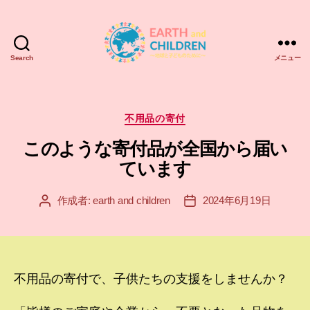
Search
メニュー
ア
ー
ス
＆
カ
不用品の寄付
チ
テ
このような寄付品が全国から届い
ル
ゴ
ド
リ
ています
レ
ー
ン
作成者:
earth and children
2024年6月19日
投
投
EARTH
稿
稿
and
者
日
CHILDREN
不用品の寄付で、子供たちの支援をしませんか？