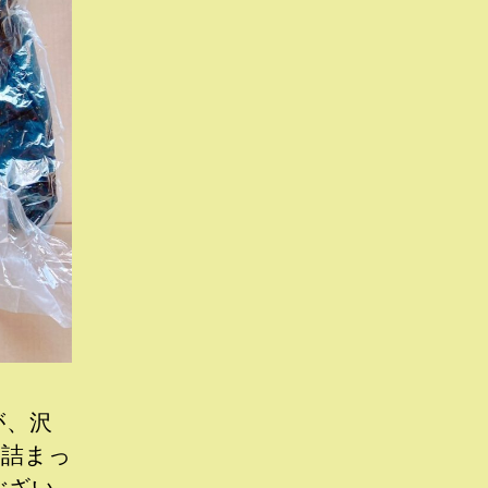
が、沢
の詰まっ
ござい