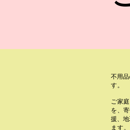
不用品
す。
ご家庭
を、寄
援、地
ます。