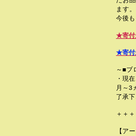
ます。
今後も
★寄付
★寄付
～■ブ
・現在
月～3
了承下
＋＋＋
【アー