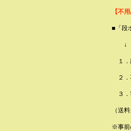
【不用
■「段
↓
１．
２．
３．
（送料
※事前