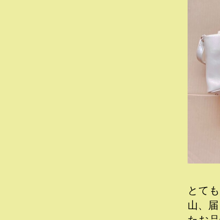
とても
山、届
たお品