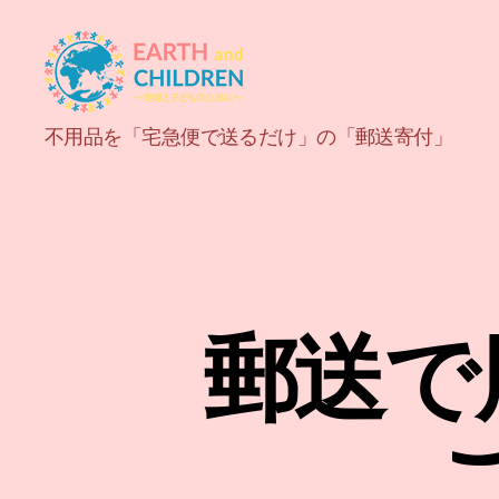
ア
不用品を「宅急便で送るだけ」の「郵送寄付」
ー
ス
＆
チ
ル
ド
レ
ン
郵送で
EARTH
and
CHILDREN