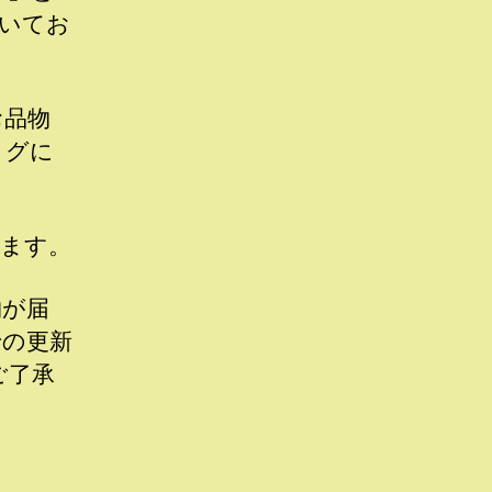
いてお
お品物
ログに
ります。
物が届
での更新
ご了承
。