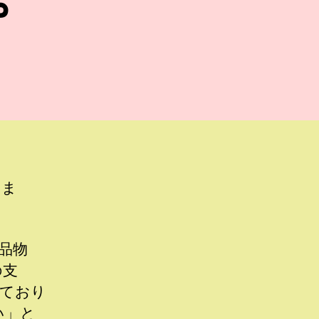
りま
品物
の支
しており
い」と