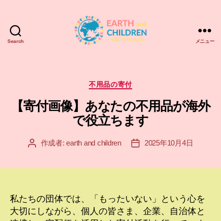
Search
メニュー
ア
ー
ス
＆
カ
不用品の寄付
チ
テ
【寄付画像】あなたの不用品が海外
ル
ゴ
ド
リ
で役立ちます
レ
ー
ン
作成者:
earth and children
2025年10月4日
投
投
EARTH
稿
稿
and
者
日
CHILDREN
私たちの団体では、「もったいない」という心を
大切にしながら、個人の皆さま、企業、自治体と